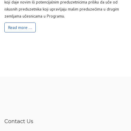
koji daje novim ili potencijalnim preduzetnicima priliku da uče od
iskusnih preduzetnika koji upravljaju malim preduzećima u drugim
zemljama učesnicama u Programu.
Read more ...
Contact Us