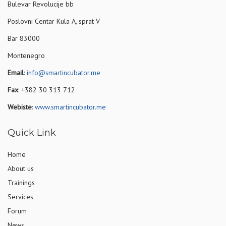
Bulevar Revolucije bb
Poslovni Centar Kula A, sprat V
Bar 83000
Montenegro
Email
:
info@smartincubator.me
Fax
: +382 30 313 712
Webiste
:
www.smartincubator.me
Quick Link
Home
About us
Trainings
Services
Forum
News