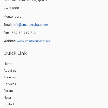
Bar 83000
Montenegro
Email
:
info@smartincubator.me
Fax
: +382 30 313 712
Webiste
:
www.smartincubator.me
Quick Link
Home
About us
Trainings
Services
Forum
News
Contact