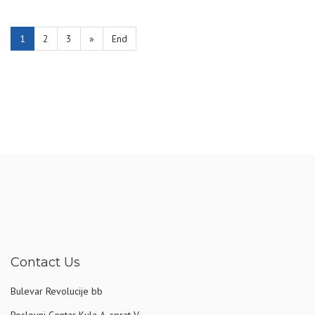
1
2
3
»
End
Contact Us
Bulevar Revolucije bb
Poslovni Centar Kula A, sprat V