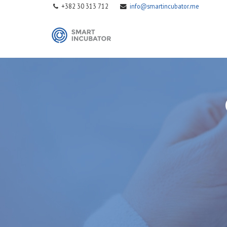
+382 30 313 712
info@smartincubator.me