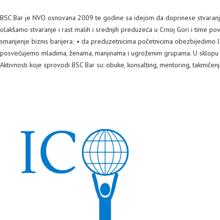
BSC Bar je NVO osnovana 2009 te godine sa idejom da doprinese stvaranju p
olakšamo stvaranje i rast malih i srednjih preduzeća u Crnoj Gori i time 
smanjenje biznis barijera; • da preduzetnicima početnicima obezbijedimo la
posvećujemo mladima, ženama, manjinama i ugroženim grupama. U sklopu BS
Aktivnosti koje sprovodi BSC Bar su: obuke, konsalting, mentoring, takmiče