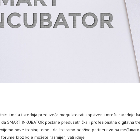
ci i mala i srednja preduzeća mogu kreirati sopstvenu mrežu saradnje kao i
jem da SMART INKUBATOR postane preduzetnička i profesionalna digitalna tren
azvijemo nove trening teme i da kreiramo održivo partnerstvo na međunarodn
i forume kroz koje možete razmijenjivati ideje.