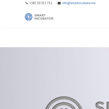
+382 30 313 712
info@smartincubator.me