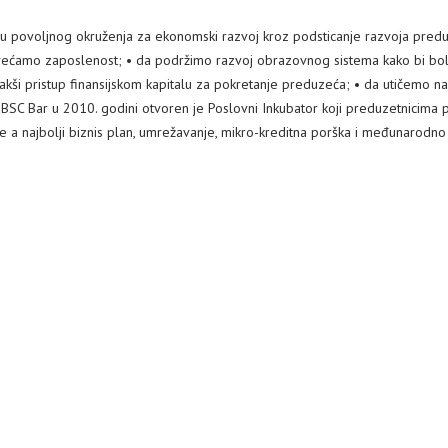
ovoljnog okruženja za ekonomski razvoj kroz podsticanje razvoja preduzetn
povećamo zaposlenost; • da podržimo razvoj obrazovnog sistema kako bi bol
kši pristup finansijskom kapitalu za pokretanje preduzeća; • da utičemo na
C Bar u 2010. godini otvoren je Poslovni Inkubator koji preduzetnicima p
nje a najbolji biznis plan, umrežavanje, mikro-kreditna porška i međunarod