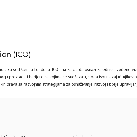
ion (ICO)
izacija sa sedištem u Londonu. ICO ima za cilj da osnaži zajednice, vođene v
gu prevladati barijere sa kojima se suočavaju, stoga ispunjavajući njihov p
 prava sa razvojnim strategijama za osnaživanje, razvoj i bolje upravljanje